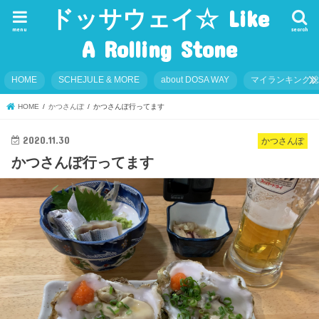
ドッサウェイ☆ Like
menu
search
A Rolling Stone
HOME
SCHEJULE & MORE
about DOSA WAY
マイランキング
HOME
かつさんぽ
かつさんぽ行ってます
2020.11.30
かつさんぽ
かつさんぽ行ってます