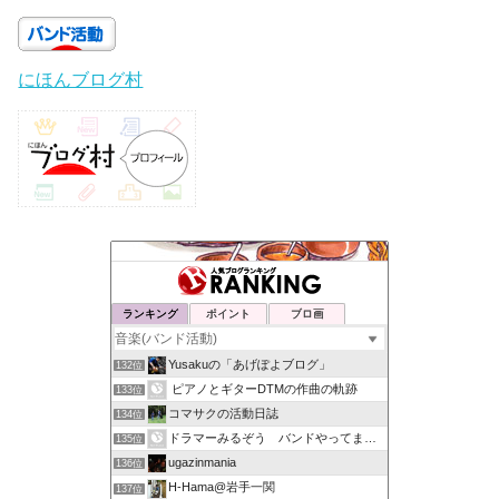
にほんブログ村
ランキング
ポイント
ブロ画
Yusakuの「あげぽよブログ」
132位
ピアノとギターDTMの作曲の軌跡
133位
コマサクの活動日誌
134位
ドラマーみるぞう バンドやってまするぅ
135位
ugazinmania
136位
H-Hama@岩手一関
137位