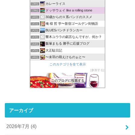
カレーライス
138位
ドッサウェイ like a rolling stone
139位
30歳からのＶ系バンドのススメ
140位
俺 様 哲 学〜新宿ゴールデン街物語
141位
BLUESパンチドランカー
142位
響木ユウラの戯言なんですが、何か？
143位
飯塚まもる 勝手に応援ブログ
144位
大正駄日記
145位
〜未羽の萌えけものぉと〜
146位
このカテゴリを全て表示
参加する
このブログに投票する
アーカイブ
2026年7月 (4)