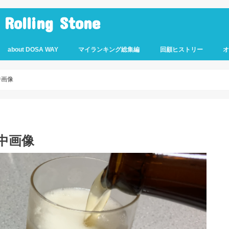
lling Stone
about DOSA WAY
マイランキング総集編
回顧ヒストリー
中画像
中画像