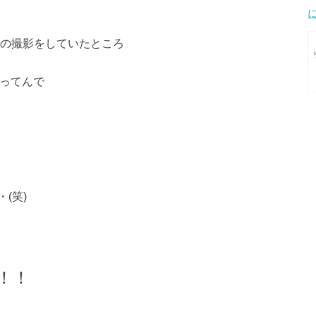
 の撮影をしていたところ
うってんで
(笑)
！！