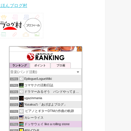
にほんブログ村
ランキング
ポイント
ブロ画
Epilogue/LogueWiki
128位
コマサクの活動日誌
129位
ドラマーみるぞう バンドやってまするぅ
130位
ugazinmania
131位
Yusakuの「あげぽよブログ」
132位
ピアノとギターDTMの作曲の軌跡
133位
カレーライス
134位
ドッサウェイ like a rolling stone
135位
48X-CD-R
136位