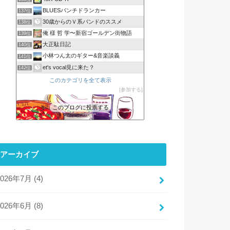
BLUESパンチドランカー
137位
30歳からのＶ系バンドのススメ
138位
俺 様 哲 学〜新宿ゴールデン街物語
139位
大正駄日記
140位
小林つん太のギター&音楽談義
141位
et's vocal見に来た？
142位
このカテゴリを全て表示
参加する
このブログに投票する
アーカイブ
2026年7月 (4)
2026年6月 (8)