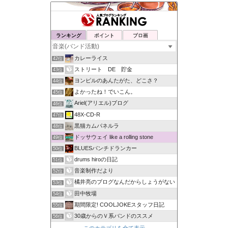
ランキング
ポイント
ブロ画
カレーライス
42位
ストリート DE 貯金
43位
ヨンピルのあんたがた、どこさ？
44位
よかったね！でいこん。
45位
Ariel(アリエル)ブログ
46位
48X-CD-R
47位
黒猫カムパネルラ
48位
ドッサウェイ like a rolling stone
49位
BLUESパンチドランカー
50位
drums hiroの日記
51位
音楽制作だより
52位
橘井亮のブログなんだからしょうがない
53位
田中牧場
54位
期間限定! COOLJOKEスタッフ日記
55位
30歳からのＶ系バンドのススメ
56位