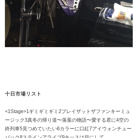
十日市場リスト
<1Stage>1ギミギミギミ2プレイザットザファンキーミュ
ージック3真冬の帰り道〜落葉の物語〜愛する君に4空の
終列車5見つめていたい6カラーに口紅7アイウォンチュー
バック8ステインアライブ9キッスは目にして