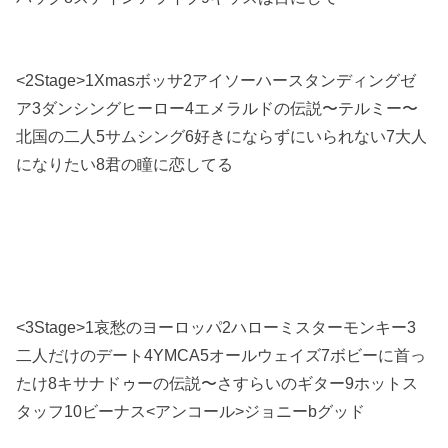
<2Stage>1Xmasボッサ2アイソーハースタンディングゼ
ア3ダンシングヒーロー4エメラルドの伝説〜テルミー〜
北国の二人5サムシング6好きにならずにいられない7大人
になりたい8君の瞳に恋してる
<3Stage>1哀愁のヨーロッパ2ハローミスターモンキー3
二人だけのデート4YMCA5オールウェイズ7ボビーに首っ
たけ8キサナドゥーの伝説〜さすらいのギター9ホットス
タッフ10ビーナス<アンコール>ジョニーbグッド