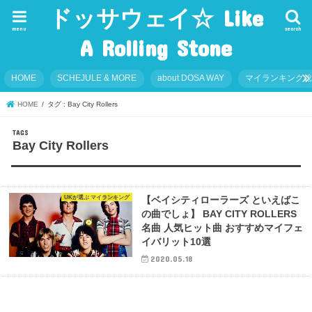
ドッサウェイ☆ Like
menu
search
A Rolling Stone
HOME
SCHEJULE & MORE
about DOSA WAY
マイランキング
HOME
タグ : Bay City Rollers
Bay City Rollers
UKが選ぶ マイランキング
【ベイシティローラーズ といえばこ
の曲でしょ】 BAY CITY ROLLERS
名曲 人気ヒット曲 おすすめマイフェ
イバリット10選
2020.05.18