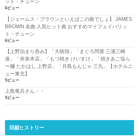
ット・チューン
6ビュー
【ジェームス・ブラウンといえばこの曲でしょ】 JAMES
BROWN 名曲 人気ヒット曲 おすすめマイフェイバリッ
ト・チューン
6ビュー
【上野泊まり呑み】「大統領」「まぐろ問屋 三浦三崎
港」「井泉本店」「もつ焼き けいすけ」「焼きあご塩ら
ー麺 たかはし 上野店」「月島もんじゃ 三九」【ホテルニ
ュー東北】
5ビュー
上島竜兵さん・・
5ビュー
回顧ヒストリー