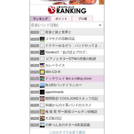
ランキング
ポイント
ブロ画
音楽と旅と世界と
121位
コマサクの活動日誌
122位
ドラマーみるぞう バンドやってまするぅ
123位
Yusakuの「あげぽよブログ」
124位
ピアノとギターDTMの作曲の軌跡
125位
カレーライス
126位
48X-CD-R
127位
ドッサウェイ like a rolling stone
128位
BLUESパンチドランカー
129位
ugazinmania
130位
期間限定! COOLJOKEスタッフ日記
131位
30歳からのＶ系バンドのススメ
132位
俺 様 哲 学〜新宿ゴールデン街物語
133位
大正駄日記
134位
小林つん太のギター&音楽談義
135位
このカテゴリを全て表示