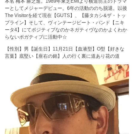
本名 梅本 勝之進。1989年東芝EMIより横道坊主のドラマ
ーとしてメジャーデビュー。6年の活動ののち脱退。以後
The Visitorを経て現在【GUTS】、【藤タカシ&ザ・トッ
プライン】そして、ヴィンテージビート・バンド【ニキ
ータ4】にてポジティブなのかネガティヴなのかよくわか
らないポガティブに活動中☆
【性別】男【誕生日】11月21日【血液型】O型【好きな
言葉】底堅い【座右の銘】人の行く裏に道あり花の道