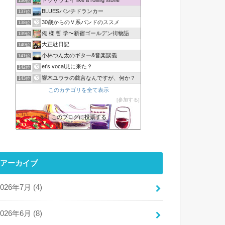
136位
BLUESパンチドランカー
137位
30歳からのＶ系バンドのススメ
138位
俺 様 哲 学〜新宿ゴールデン街物語
139位
大正駄日記
140位
小林つん太のギター&音楽談義
141位
et's vocal見に来た？
142位
響木ユウラの戯言なんですが、何か？
143位
このカテゴリを全て表示
参加する
このブログに投票する
アーカイブ
2026年7月 (4)
2026年6月 (8)