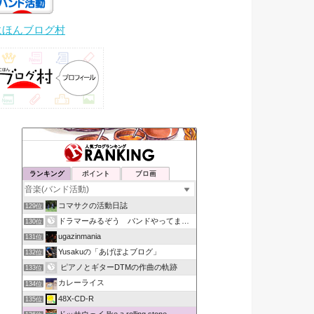
にほんブログ村
ランキング
ポイント
ブロ画
コマサクの活動日誌
129位
ドラマーみるぞう バンドやってまするぅ
130位
ugazinmania
131位
Yusakuの「あげぽよブログ」
132位
ピアノとギターDTMの作曲の軌跡
133位
カレーライス
134位
48X-CD-R
135位
ドッサウェイ like a rolling stone