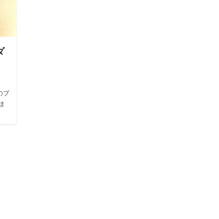
ダ
のブ
ま