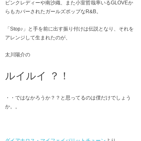
ピンクレディーや南沙織、また小室哲哉率いるGLOVEか
らもカバーされたガールズポップなR&B。
「Stop♪」と手を前に出す振り付け
は伝説となり、それを
アレンジして生まれたのが、
太川陽介の
ルイルイ ？！
・・ではなかろうか？？と思ってるのは僕だけでしょう
か。。
ダイアナロス・マイフェイバリットチューン
より