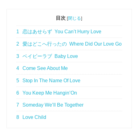
目次
[
閉じる
]
1
恋はあせらず You Can’t Hurry Love
2
愛はどこへ行ったの Where Did Our Love Go
3
ベイビーラブ Baby Love
4
Come See About Me
5
Stop In The Name Of Love
6
You Keep Me Hangin’On
7
Someday We’ll Be Together
8
Love Child