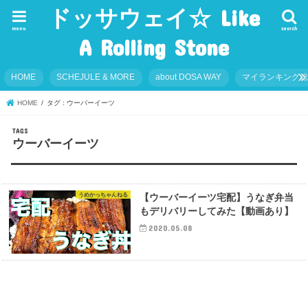
ドッサウェイ☆ Like
menu
search
A Rolling Stone
HOME
SCHEJULE & MORE
about DOSA WAY
マイランキング
HOME
タグ : ウーバーイーツ
ウーバーイーツ
うめかっちゃんねる
【ウーバーイーツ宅配】うなぎ弁当
もデリバリーしてみた【動画あり】
2020.05.08