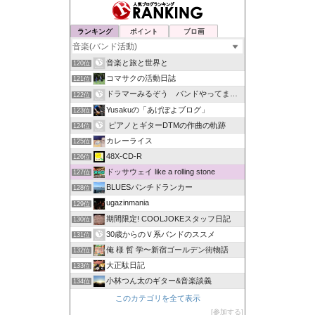
ランキング
ポイント
ブロ画
音楽と旅と世界と
120位
コマサクの活動日誌
121位
ドラマーみるぞう バンドやってまするぅ
122位
Yusakuの「あげぽよブログ」
123位
ピアノとギターDTMの作曲の軌跡
124位
カレーライス
125位
48X-CD-R
126位
ドッサウェイ like a rolling stone
127位
BLUESパンチドランカー
128位
ugazinmania
129位
期間限定! COOLJOKEスタッフ日記
130位
30歳からのＶ系バンドのススメ
131位
俺 様 哲 学〜新宿ゴールデン街物語
132位
大正駄日記
133位
小林つん太のギター&音楽談義
134位
このカテゴリを全て表示
参加する