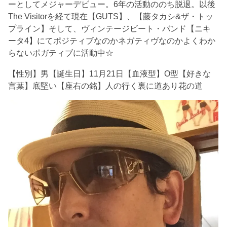
ーとしてメジャーデビュー。6年の活動ののち脱退。以後
The Visitorを経て現在【GUTS】、【藤タカシ&ザ・トッ
プライン】そして、ヴィンテージビート・バンド【ニキ
ータ4】にてポジティブなのかネガティヴなのかよくわか
らないポガティブに活動中☆
【性別】男【誕生日】11月21日【血液型】O型【好きな
言葉】底堅い【座右の銘】人の行く裏に道あり花の道