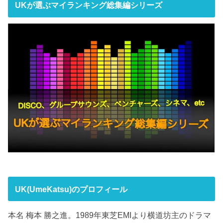
UKが選ぶマイランキング総集編シリーズ
UK(UmeKatsu)のプロフィール
本名 梅本 勝之進。1989年東芝EMIより横道坊主のドラマ