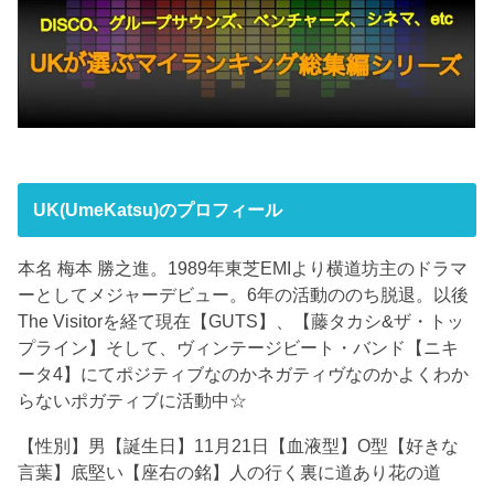
UK(UmeKatsu)のプロフィール
本名 梅本 勝之進。1989年東芝EMIより横道坊主のドラマ
ーとしてメジャーデビュー。6年の活動ののち脱退。以後
The Visitorを経て現在【GUTS】、【藤タカシ&ザ・トッ
プライン】そして、ヴィンテージビート・バンド【ニキ
ータ4】にてポジティブなのかネガティヴなのかよくわか
らないポガティブに活動中☆
【性別】男【誕生日】11月21日【血液型】O型【好きな
言葉】底堅い【座右の銘】人の行く裏に道あり花の道