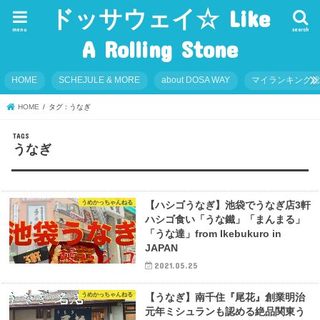
ドッサウェイ☆ Like
menu
search
A Rolling Stone
HOME
SCHEJULE & MORE
about DOSA WAY
マイランキング
HOME
タグ : うなぎ
うなぎ
うめかっちゃんねる
【ハシゴうなぎ】池袋でうなぎ店3軒
ハシゴ食い「うな鐵」「まんまる」
「うな達」from Ikebukuro in
JAPAN
2021.05.25
うめかっちゃんねる
【うなぎ】南千住『尾花』創業明治
元年ミシュランも認める絶品関東う