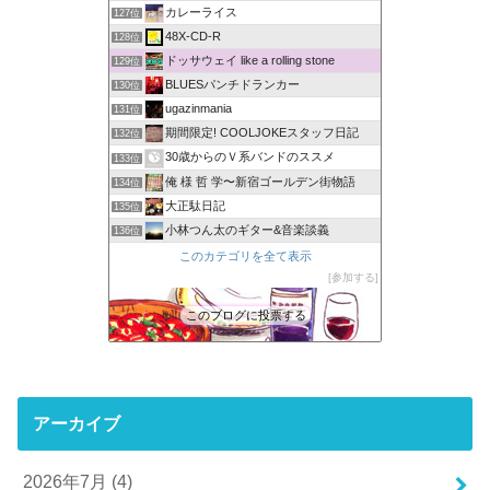
カレーライス
127位
48X-CD-R
128位
ドッサウェイ like a rolling stone
129位
BLUESパンチドランカー
130位
ugazinmania
131位
期間限定! COOLJOKEスタッフ日記
132位
30歳からのＶ系バンドのススメ
133位
俺 様 哲 学〜新宿ゴールデン街物語
134位
大正駄日記
135位
小林つん太のギター&音楽談義
136位
このカテゴリを全て表示
参加する
このブログに投票する
アーカイブ
2026年7月 (4)