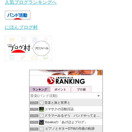
人気ブログランキングへ
にほんブログ村
ランキング
ポイント
ブロ画
音楽と旅と世界と
122位
コマサクの活動日誌
123位
ドラマーみるぞう バンドやってまするぅ
124位
Yusakuの「あげぽよブログ」
125位
ピアノとギターDTMの作曲の軌跡
126位