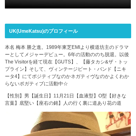
UK(UmeKatsu)のプロフィール
本名 梅本 勝之進。1989年東芝EMIより横道坊主のドラマ
ーとしてメジャーデビュー。6年の活動ののち脱退。以後
The Visitorを経て現在【GUTS】、【藤タカシ&ザ・トッ
プライン】そして、ヴィンテージビート・バンド【ニキ
ータ4】にてポジティブなのかネガティヴなのかよくわか
らないポガティブに活動中☆
【性別】男【誕生日】11月21日【血液型】O型【好きな
言葉】底堅い【座右の銘】人の行く裏に道あり花の道