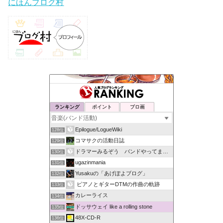
にほんブログ村
ランキング
ポイント
ブロ画
Epilogue/LogueWiki
128位
コマサクの活動日誌
129位
ドラマーみるぞう バンドやってまするぅ
130位
ugazinmania
131位
Yusakuの「あげぽよブログ」
132位
ピアノとギターDTMの作曲の軌跡
133位
カレーライス
134位
ドッサウェイ like a rolling stone
135位
48X-CD-R
136位