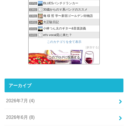
BLUESパンチドランカー
137位
30歳からのＶ系バンドのススメ
138位
俺 様 哲 学〜新宿ゴールデン街物語
139位
大正駄日記
140位
小林つん太のギター&音楽談義
141位
et's vocal見に来た？
142位
このカテゴリを全て表示
参加する
このブログに投票する
アーカイブ
2026年7月 (4)
2026年6月 (8)