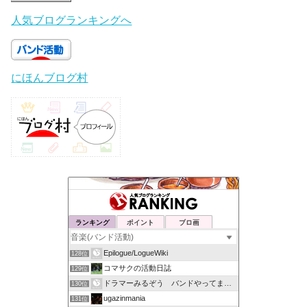
人気ブログランキングへ
にほんブログ村
ランキング
ポイント
ブロ画
Epilogue/LogueWiki
128位
コマサクの活動日誌
129位
ドラマーみるぞう バンドやってまするぅ
130位
ugazinmania
131位