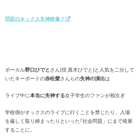
問題のオックス失神映像？
ボーカル
野口ひでと
さん(現 真木ひでと)と人気を二分して
いたキーボードの
赤松愛
さんらの
失神の演出
は
ライブ中に
本当に失神する
女子学生のファンが相次ぎ
学校側がオックスのライブに行くことを禁じたり、入場
を厳しく取り締まったりといった｢社会問題」にまで発展
することに。