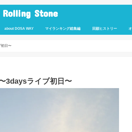
lling Stone
about DOSA WAY
マイランキング総集編
回顧ヒストリー
ブ初日〜
〜3daysライブ初日〜