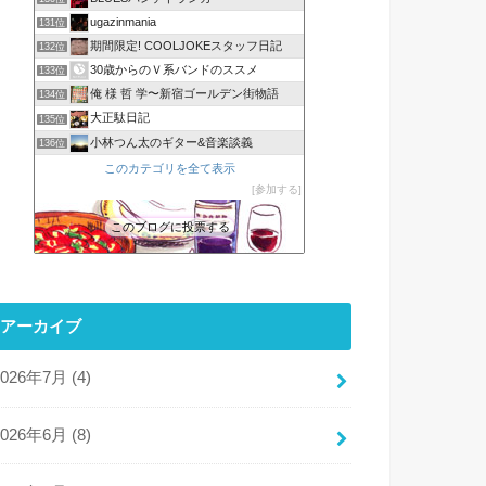
ugazinmania
131位
期間限定! COOLJOKEスタッフ日記
132位
30歳からのＶ系バンドのススメ
133位
俺 様 哲 学〜新宿ゴールデン街物語
134位
大正駄日記
135位
小林つん太のギター&音楽談義
136位
このカテゴリを全て表示
参加する
このブログに投票する
アーカイブ
2026年7月 (4)
2026年6月 (8)