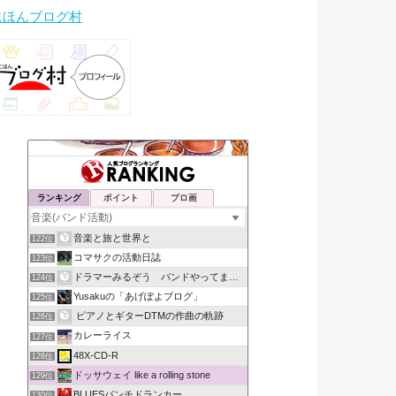
にほんブログ村
ランキング
ポイント
ブロ画
音楽と旅と世界と
122位
コマサクの活動日誌
123位
ドラマーみるぞう バンドやってまするぅ
124位
Yusakuの「あげぽよブログ」
125位
ピアノとギターDTMの作曲の軌跡
126位
カレーライス
127位
48X-CD-R
128位
ドッサウェイ like a rolling stone
129位
BLUESパンチドランカー
130位