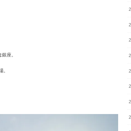
は銀座。
場。