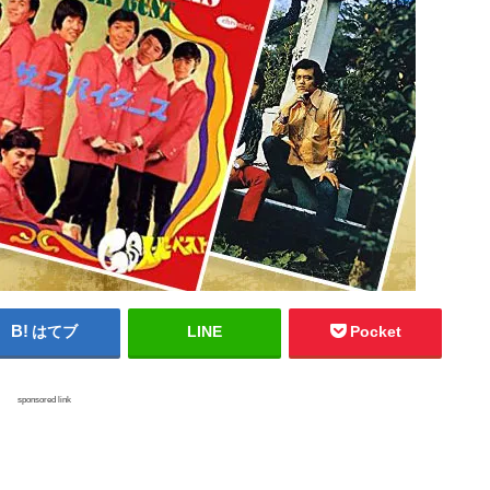
はてブ
LINE
Pocket
sponsored link