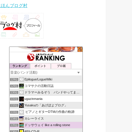
にほんブログ村
ランキング
ポイント
ブロ画
Epilogue/LogueWiki
128位
コマサクの活動日誌
129位
ドラマーみるぞう バンドやってまするぅ
130位
ugazinmania
131位
Yusakuの「あげぽよブログ」
132位
ピアノとギターDTMの作曲の軌跡
133位
カレーライス
134位
ドッサウェイ like a rolling stone
135位
48X-CD-R
136位