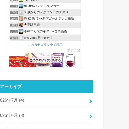
BLUESパンチドランカー
137位
30歳からのＶ系バンドのススメ
138位
俺 様 哲 学〜新宿ゴールデン街物語
139位
大正駄日記
140位
小林つん太のギター&音楽談義
141位
et's vocal見に来た？
142位
このカテゴリを全て表示
参加する
このブログに投票する
アーカイブ
2026年7月 (4)
2026年6月 (8)