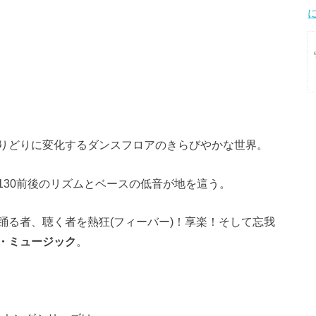
りどりに変化するダンスフロアのきらびやかな世界。
130前後のリズムとベースの低音が地を這う。
踊る者、聴く者を熱狂(フィーバー)！享楽！そして忘我
・ミュージック
。