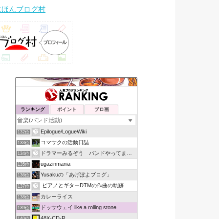
にほんブログ村
ランキング
ポイント
ブロ画
Epilogue/LogueWiki
132位
コマサクの活動日誌
133位
ドラマーみるぞう バンドやってまするぅ
134位
ugazinmania
135位
Yusakuの「あげぽよブログ」
136位
ピアノとギターDTMの作曲の軌跡
137位
カレーライス
138位
ドッサウェイ like a rolling stone
139位
48X-CD-R
140位