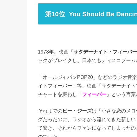
第10位 You Should Be Da
1978年、映画「
サタデーナイト・フィーバー
ックがブレイクし、日本でもディスコブーム
「オールジャパンPOP20」などのラジオ音
イトフィーバー」等、映画『サタデーナイト
チャートを賑わし「
フィーバー
」という言葉
それまでの
ビー・ジーズ
は「小さな恋のメロ
グだったのに、ラジオから流れてきた新しい
て驚き、それからファンになってしまったの
のでした。