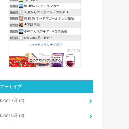
BLUESパンチドランカー
141位
30歳からのＶ系バンドのススメ
142位
俺 様 哲 学〜新宿ゴールデン街物語
143位
大正駄日記
144位
小林つん太のギター&音楽談義
145位
et's vocal見に来た？
146位
このカテゴリを全て表示
参加する
このブログに投票する
アーカイブ
2026年7月 (4)
2026年6月 (8)